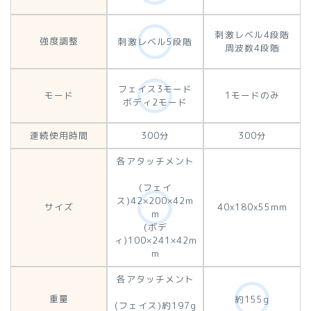
刺激レベル4段階
強度調整
刺激レベル5段階
周波数4段階
フェイス3モード
モード
1モードのみ
ボディ2モード
連続使用時間
300分
300分
各アタッチメント
(フェイ
ス)42×200×42m
サイズ
40x180x55mm
m
(ボデ
ィ)100×241×42m
m
各アタッチメント
重量
約155g
(フェイス)約197g