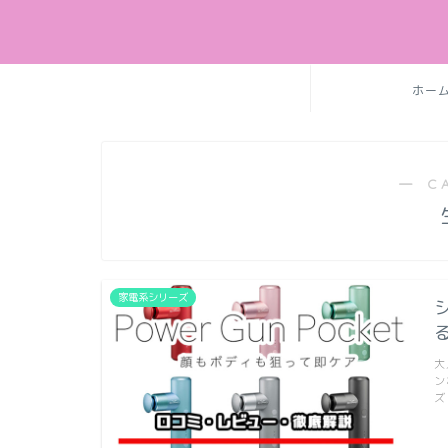
ホー
― C
家電系シリーズ
大
ン
ズ