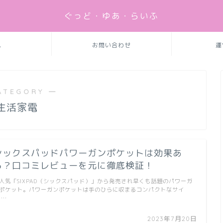
ぐっど・ゆあ・らいふ
ム
お問い合わせ
運
ATEGORY ―
生活家電
シックスパッドパワーガンポケットは効果あ
る？口コミレビューを元に徹底検証！
人気「SIXPAD（シックスパッド）」から発売され早くも話題のパワーガ
ポケット。パワーガンポケットは手のひらに収まるコンパクトなサイ
 …
2023年7月20日