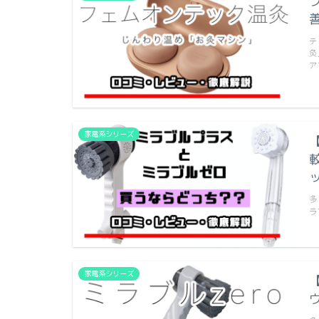
テ
灸
ア
家電系シリーズ
多
ラ
家電系シリーズ