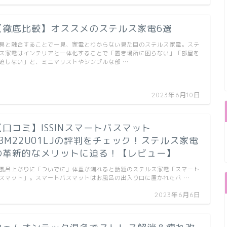
【徹底比較】オススメのステルス家電6選
具と融合することで一見、家電とわからない見た目のステルス家電。ステ
ス家電はインテリアと一体化することで「置き場所に困らない」「部屋を
迫しない」と、ミニマリストやシンプルな部 …
2023年6月10日
【口コミ】ISSINスマートバスマット
SBM22U01LJの評判をチェック！ステルス家電
の革新的なメリットに迫る！【レビュー】
風呂上がりに「ついでに」体重が測れると話題のステルス家電「スマート
スマット」。スマートバスマットはお風呂の出入り口に置かれたバ …
2023年6月6日