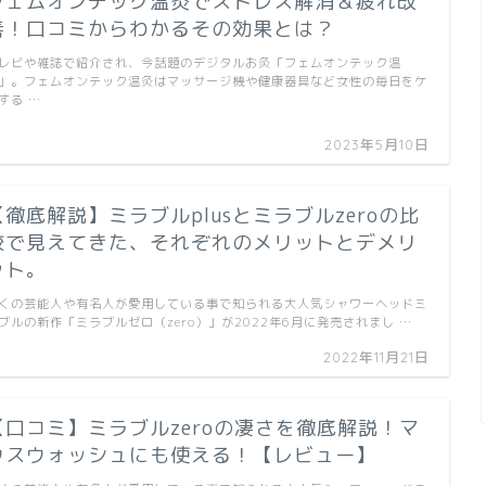
フェムオンテック温灸でストレス解消＆疲れ改
善！口コミからわかるその効果とは？
レビや雑誌で紹介され、今話題のデジタルお灸「フェムオンテック温
」。フェムオンテック温灸はマッサージ機や健康器具など女性の毎日をケ
する …
2023年5月10日
【徹底解説】ミラブルplusとミラブルzeroの比
較で見えてきた、それぞれのメリットとデメリ
ット。
くの芸能人や有名人が愛用している事で知られる大人気シャワーヘッドミ
ブルの新作「ミラブルゼロ（zero）」が2022年6月に発売されまし …
2022年11月21日
【口コミ】ミラブルzeroの凄さを徹底解説！マ
ウスウォッシュにも使える！【レビュー】