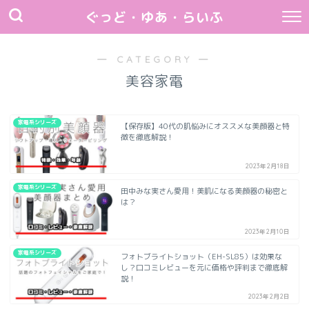
ぐっど・ゆあ・らいふ
― CATEGORY ―
美容家電
家電系シリーズ
【保存版】40代の肌悩みにオススメな美顔器と特
徴を徹底解説！
2023年2月18日
家電系シリーズ
田中みな実さん愛用！美肌になる美顔器の秘密と
は？
2023年2月10日
家電系シリーズ
フォトブライトショット（EH-SL85）は効果な
し？口コミレビューを元に価格や評判まで徹底解
説！
2023年2月2日